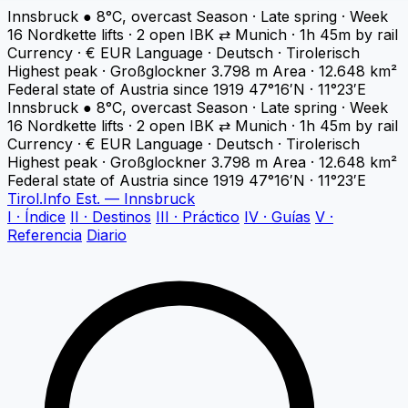
Innsbruck
●
8°C, overcast
Season · Late spring · Week
16
Nordkette lifts · 2 open
IBK ⇄ Munich · 1h 45m by rail
Currency · € EUR
Language · Deutsch · Tirolerisch
Highest peak · Großglockner 3.798 m
Area · 12.648 km²
Federal state of Austria since 1919
47°16′N · 11°23′E
Innsbruck
●
8°C, overcast
Season · Late spring · Week
16
Nordkette lifts · 2 open
IBK ⇄ Munich · 1h 45m by rail
Currency · € EUR
Language · Deutsch · Tirolerisch
Highest peak · Großglockner 3.798 m
Area · 12.648 km²
Federal state of Austria since 1919
47°16′N · 11°23′E
Tirol
.
Info
Est. — Innsbruck
I · Índice
II · Destinos
III · Práctico
IV · Guías
V ·
Referencia
Diario