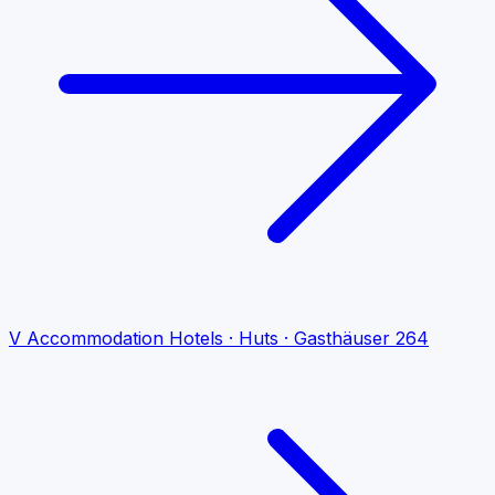
V
Accommodation
Hotels · Huts · Gasthäuser
264