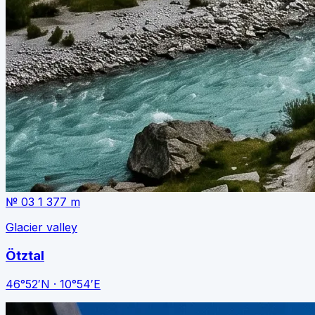
№ 03
1 377 m
Glacier valley
Ötztal
46°52′N · 10°54′E