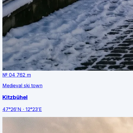
№ 04
762 m
Medieval ski town
Kitzbühel
47°26′N · 12°23′E