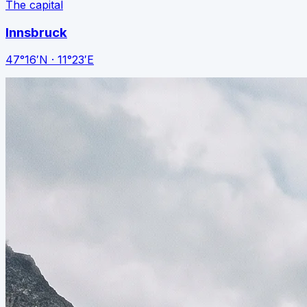
The capital
Innsbruck
47°16′N · 11°23′E