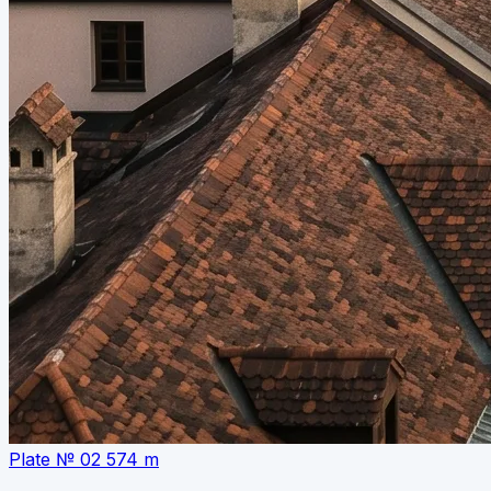
Plate № 02
574 m